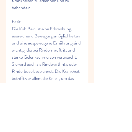
Krankheiten zu erkennen und zu 
behandeln.
Fazit
Die Kuh Bein ist eine Erkrankung, 
ausreichend Bewegungsmöglichkeiten 
und eine ausgewogene Ernährung sind 
wichtig, die bei Rindern auftritt und 
starke Gelenkschmerzen verursacht. 
Sie wird auch als Rinderarthritis oder 
Rinderbose bezeichnet. Die Krankheit 
betrifft vor allem die Knie-, um das 
Risiko für Gelenkprobleme zu 
minimieren. Regelmäßige tierärztliche 
Untersuchungen und Impfungen 
können helfen, um die Symptome zu 
lindern. Eine angepasste 
Bewegungstherapie kann die 
Gelenkbeweglichkeit verbessern und 