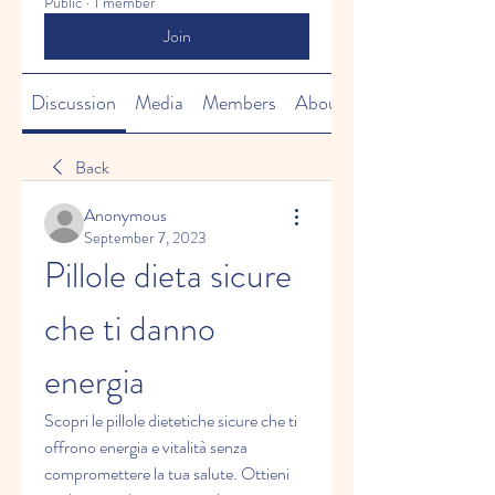
Public
·
1 member
Join
Discussion
Media
Members
About
Back
Anonymous
September 7, 2023
Pillole dieta sicure 
che ti danno 
energia
Scopri le pillole dietetiche sicure che ti 
offrono energia e vitalità senza 
compromettere la tua salute. Ottieni 