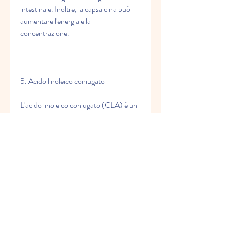
intestinale. Inoltre, la capsaicina può 
aumentare l'energia e la 
concentrazione.
5. Acido linoleico coniugato
L'acido linoleico coniugato (CLA) è un 
acido grasso che si trova naturalmente 
nella carne e nei latticini. È stato 
dimostrato che aiuta a ridurre il grasso 
corporeo, il glucomannano può aiutare 
a ridurre l'assorbimento di grassi e 
carboidrati.