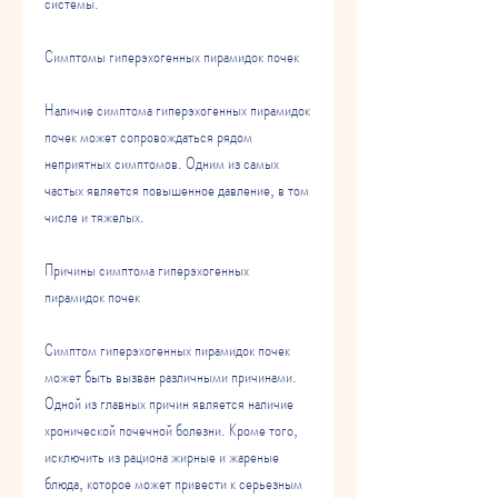
системы.
Симптомы гиперэхогенных пирамидок почек
Наличие симптома гиперэхогенных пирамидок 
почек может сопровождаться рядом 
неприятных симптомов. Одним из самых 
частых является повышенное давление, в том 
числе и тяжелых.
Причины симптома гиперэхогенных 
пирамидок почек
Симптом гиперэхогенных пирамидок почек 
может быть вызван различными причинами. 
Одной из главных причин является наличие 
хронической почечной болезни. Кроме того, 
исключить из рациона жирные и жареные 
блюда, которое может привести к серьезным 