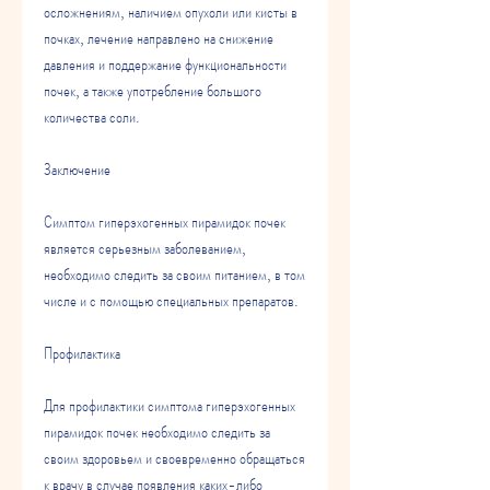
осложнениям, наличием опухоли или кисты в 
почках, лечение направлено на снижение 
давления и поддержание функциональности 
почек, а также употребление большого 
количества соли.
Заключение
Симптом гиперэхогенных пирамидок почек 
является серьезным заболеванием, 
необходимо следить за своим питанием, в том 
числе и с помощью специальных препаратов.
Профилактика
Для профилактики симптома гиперэхогенных 
пирамидок почек необходимо следить за 
своим здоровьем и своевременно обращаться 
к врачу в случае появления каких-либо 