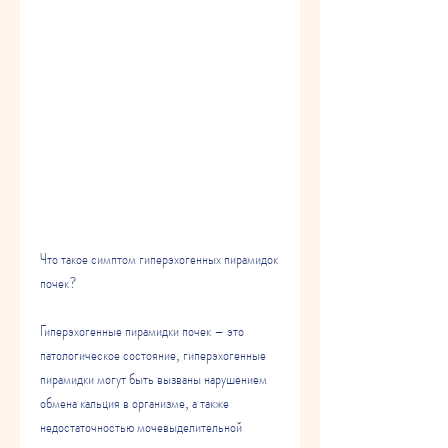
Что такое симптом гиперэхогенных пирамидок 
почек?
Гиперэхогенные пирамидки почек – это 
патологическое состояние, гиперэхогенные 
пирамидки могут быть вызваны нарушением 
обмена кальция в организме, а также 
недостаточностью мочевыделительной 