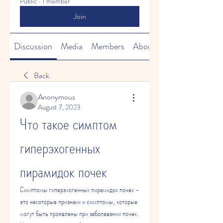
Public
·
1 member
Join
Discussion
Media
Members
About
Back
Anonymous
August 7, 2023
Что такое симптом 
гиперэхогенных 
пирамидок почек
Симптомы гиперэхогенных пирамидок почек - 
это некоторые признаки и симптомы, которые 
могут быть проявлены при заболевании почек. 