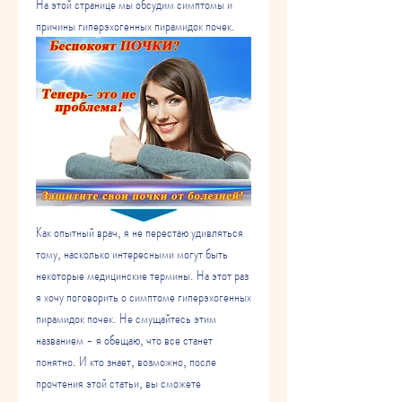
На этой странице мы обсудим симптомы и 
причины гиперэхогенных пирамидок почек.
Как опытный врач, я не перестаю удивляться 
тому, насколько интересными могут быть 
некоторые медицинские термины. На этот раз 
я хочу поговорить о симптоме гиперэхогенных 
пирамидок почек. Не смущайтесь этим 
названием - я обещаю, что все станет 
понятно. И кто знает, возможно, после 
прочтения этой статьи, вы сможете 