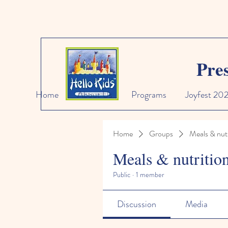
Pre
Home
About Us
Programs
Joyfest 20
Home
Groups
Meals & nutr
Meals & nutritio
Public
·
1 member
Discussion
Media