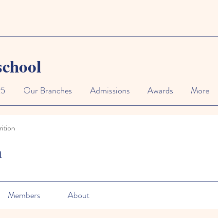
school
25
Our Branches
Admissions
Awards
More
ition
n
Members
About