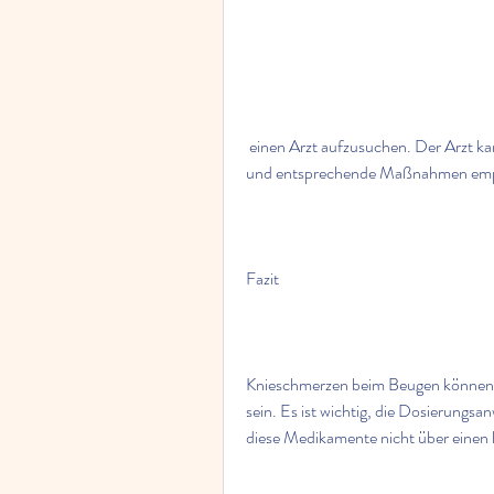
 einen Arzt aufzusuchen. Der Arzt kann die genaue Ursache der Knieschmerzen feststellen 
und entsprechende Maßnahmen emp
Fazit
Knieschmerzen beim Beugen können b
sein. Es ist wichtig, die Dosierungs
diese Medikamente nicht über einen