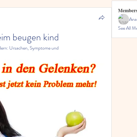
Member
Ana
See All M
im beugen kind
dern: Ursachen, Symptome und 