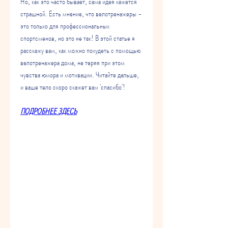
Но, как это часто бывает, сама идея кажется 
страшной. Есть мнение, что велотренажеры - 
это только для профессиональных 
спортсменов, но это не так! В этой статье я 
расскажу вам, как можно похудеть с помощью 
велотренажера дома, не теряя при этом 
чувства юмора и мотивации. Читайте дальше, 
и ваше тело скоро скажет вам 'спасибо'!
ПОДРОБНЕЕ ЗДЕСЬ