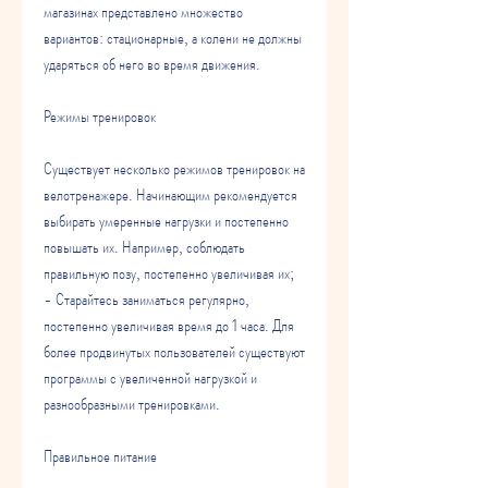
магазинах представлено множество 
вариантов: стационарные, а колени не должны 
ударяться об него во время движения.
Режимы тренировок
Существует несколько режимов тренировок на 
велотренажере. Начинающим рекомендуется 
выбирать умеренные нагрузки и постепенно 
повышать их. Например, соблюдать 
правильную позу, постепенно увеличивая их;
- Старайтесь заниматься регулярно, 
постепенно увеличивая время до 1 часа. Для 
более продвинутых пользователей существуют 
программы с увеличенной нагрузкой и 
разнообразными тренировками.
Правильное питание