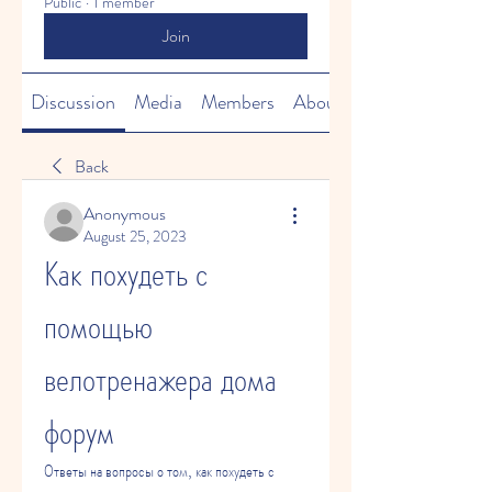
Public
·
1 member
Join
Discussion
Media
Members
About
Back
Anonymous
August 25, 2023
Как похудеть с 
помощью 
велотренажера дома 
форум
Ответы на вопросы о том, как похудеть с 