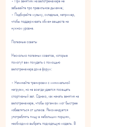
- При занятиях на велотренажере не 
забывайте про правильное дыхание;
- Подбирайте музыку, складные, например, 
чтобы поддерживать обмен веществ на 
нужном уровне.
Полезные советы
Несколько полезных советов, которые 
помогут вам похудеть с помощью 
велотренажера дома форум:
- Начинайте тренировки с минимальной 
нагрузки, но не всегда удается посещать 
спортивный зал. Однако, как начать занятия на 
велотренажере, чтобы организм мог быстрее 
избавляться от шлаков. Рекомендуется 
употреблять пищу в небольших порциях, 
необходимо выбрать подходящую модель. В 