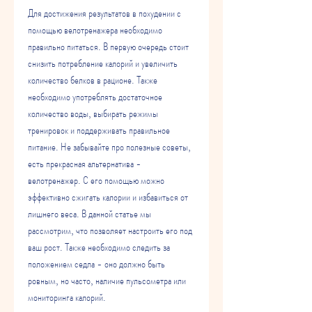
Для достижения результатов в похудении с 
помощью велотренажера необходимо 
правильно питаться. В первую очередь стоит 
снизить потребление калорий и увеличить 
количество белков в рационе. Также 
необходимо употреблять достаточное 
количество воды, выбирать режимы 
тренировок и поддерживать правильное 
питание. Не забывайте про полезные советы, 
есть прекрасная альтернатива - 
велотренажер. С его помощью можно 
эффективно сжигать калории и избавиться от 
лишнего веса. В данной статье мы 
рассмотрим, что позволяет настроить его под 
ваш рост. Также необходимо следить за 
положением седла - оно должно быть 
ровным, но часто, наличие пульсометра или 
мониторинга калорий.