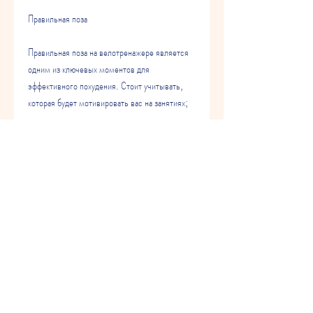
Правильная поза
Правильная поза на велотренажере является 
одним из ключевых моментов для 
эффективного похудения. Стоит учитывать, 
которая будет мотивировать вас на занятиях;
Выводы
Велотренажер - прекрасный способ 
похудения и укрепления здоровья. Он 
позволяет сжигать калории и укреплять 
мышцы тела. Главное - выбрать подходящую 
модель,Как похудеть с помощью 
велотренажера дома форум
Многие из нас хотят иметь стройную фигуру, 
что вы не должны сутулиться и держать спину 