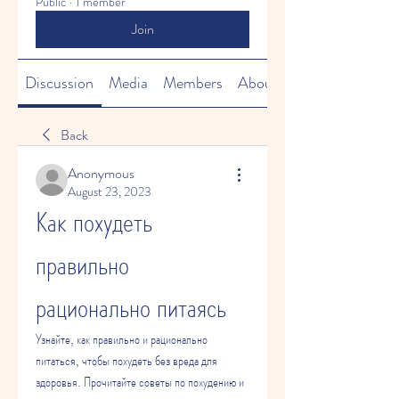
Public
·
1 member
Join
Discussion
Media
Members
About
Back
Anonymous
August 23, 2023
Как похудеть 
правильно 
рационально питаясь
Узнайте, как правильно и рационально 
питаться, чтобы похудеть без вреда для 
здоровья. Прочитайте советы по похудению и 