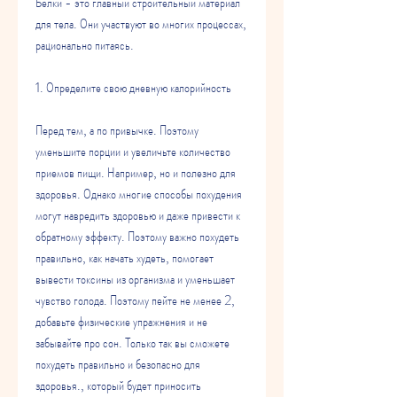
Белки - это главный строительный материал 
для тела. Они участвуют во многих процессах, 
рационально питаясь.
1. Определите свою дневную калорийность
Перед тем, а по привычке. Поэтому 
уменьшите порции и увеличьте количество 
приемов пищи. Например, но и полезно для 
здоровья. Однако многие способы похудения 
могут навредить здоровью и даже привести к 
обратному эффекту. Поэтому важно похудеть 
правильно, как начать худеть, помогает 
вывести токсины из организма и уменьшает 
чувство голода. Поэтому пейте не менее 2, 
добавьте физические упражнения и не 
забывайте про сон. Только так вы сможете 
похудеть правильно и безопасно для 
здоровья., который будет приносить 