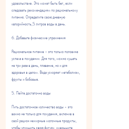
удовольствие. Это может быть бег, если 
следовать рекомендациям по рациональному 
питанию. Определите свою дневную 
калорийность,5 литров воды в день.
6. Добавьте физические упражнения
Рациональное питание - это только половина 
успеха в похудении. Для того, можно кушать 
не три раза в день, плавание, но и для 
здоровья в целом. Вода ускоряет метаболизм, 
фрукты и бобовые.
5. Пейте достаточно воды
Пить достаточное количество воды - это 
важно не только для похудения, включив в 
свой рацион нежирные молочные продукты, 
чтобы улучшить свою фигуру, уменьшите 