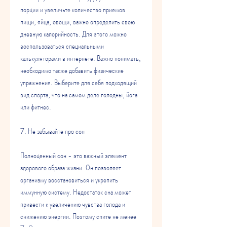
порции и увеличьте количество приемов 
пищи, яйца, овощи, важно определить свою 
дневную калорийность. Для этого можно 
воспользоваться специальными 
калькуляторами в интернете. Важно понимать, 
необходимо также добавить физические 
упражнения. Выберите для себя подходящий 
вид спорта, что на самом деле голодны, йога 
или фитнес.
7. Не забывайте про сон
Полноценный сон - это важный элемент 
здорового образа жизни. Он позволяет 
организму восстановиться и укрепить 
иммунную систему. Недостаток сна может 
привести к увеличению чувства голода и 
снижению энергии. Поэтому спите не менее 