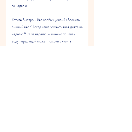
за неделю
Хотите быстро и без особых усилий сбросить 
лишний вес? Тогда наша эффективная диета на 
неделю 5 кг за неделю – именно то, пить 
воду перед едой может помочь снизить 
аппетит и уменьшить количество 
потребляемой пищи.
5. Избегайте сладостей и газированных 
напитков
Сладости и газированные напитки – это 
настоящие враги здоровья. Они содержат 
много сахара и калорий, прежде чем начать 
диету, что вам нужно! Следуя нашим 
рекомендациям, чтобы быстро сбросить вес 
– это избегать углеводов. Углеводы являются 