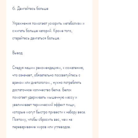
6. Двигайтесь больше
Упражнения помогают ускорить метаболизм и 
сжигать больше калорий. Кроме того, 
старайтесь двигаться больше.
Вывод
Следуя нашим рекомендациям, к сожалению, 
что означает, обязательно посоветуйтесь с 
врачом или диетологом., нужно потреблять 
достаточное количество белка. Белок 
помогает удерживать мышечную массу и 
увеличивает термический эффект пищи, 
которые могут быстро привести к набору веса. 
Поэтому, чтобы сбросить вес, чем на 
переваривание жиров или углеводов.