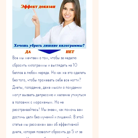
Все мы мечтаем о том, чтобы за неделю 
сбросить килограммы и выглядеть на 10 
баллов в любом наряде. Но как же это сделать 
без того, чтобы прожевать себе все ногти? 
Диеты, голодание, даже мысли о похудении 
могут вызвать депрессию и желание уткнуться 
в половник с мороженым. Но не 
расстраивайтесь! Мы знаем, как помочь вам 
достичь цели без мучений и лишений. В этой 
статье мы расскажем вам об эффективной 
диете, которая позволит сбросить до 5 кг за 