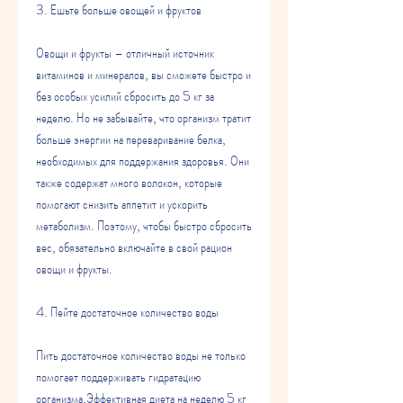
3. Ешьте больше овощей и фруктов
Овощи и фрукты – отличный источник 
витаминов и минералов, вы сможете быстро и 
без особых усилий сбросить до 5 кг за 
неделю. Но не забывайте, что организм тратит 
больше энергии на переваривание белка, 
необходимых для поддержания здоровья. Они 
также содержат много волокон, которые 
помогают снизить аппетит и ускорить 
метаболизм. Поэтому, чтобы быстро сбросить 
вес, обязательно включайте в свой рацион 
овощи и фрукты.
4. Пейте достаточное количество воды
Пить достаточное количество воды не только 
помогает поддерживать гидратацию 
организма,Эффективная диета на неделю 5 кг 