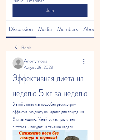
Public
·
1 member
Join
Discussion
Media
Members
About
Back
Anonymous
August 28, 2023
Эффективная диета на 
неделю 5 кг за неделю
В этой статье мы подробно рассмотрим 
эффективную диету на неделю для похудения 
5 кг за неделю. Узнайте, как правильно 
питаться и похудеть в течение недели.