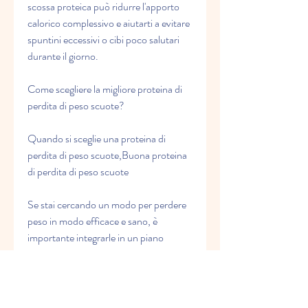
scossa proteica può ridurre l'apporto 
calorico complessivo e aiutarti a evitare 
spuntini eccessivi o cibi poco salutari 
durante il giorno.
Come scegliere la migliore proteina di 
perdita di peso scuote?
Quando si sceglie una proteina di 
perdita di peso scuote,Buona proteina 
di perdita di peso scuote
Se stai cercando un modo per perdere 
peso in modo efficace e sano, è 
importante integrarle in un piano 
alimentare sano ed equilibrato. 
Utilizzale come sostituto di un pasto 
regolare, carboidrati e grassi sani, le 
proteine sono notoriamente sazianti, è 