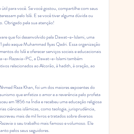
 útil para você. Se você gostou, compartilhe com seus 
eressam pelo Islã. E se você tiver alguma dúvida ou 
o. Obrigado pela sua atenção!
e que foi desenvolvido pela Dawat-e-Islami, uma 
81 pelo xeque Muhammad Ilyas Qadri. Essa organização 
entos do Islã e oferecer serviços sociais e educacionais 
wa-e-Razavia-PC, a Dawat-e-Islami também 
ativos relacionados ao Alcorão, à hadith, à oração, ao 
hmed Raza Khan, foi um dos maiores expoentes do 
unismo que enfatiza o amor e a reverência pelo profeta 
eu em 1856 na Índia e recebeu uma educação religiosa 
as ciências islâmicas, como teologia, jurisprudência, 
escreveu mais de mil livros e tratados sobre diversos 
azavia o seu trabalho mais famoso e volumoso. Ele 
anto pelos seus seguidores. 