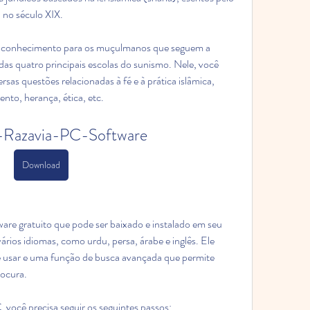
no século XIX. 
de conhecimento para os muçulmanos que seguem a 
das quatro principais escolas do sunismo. Nele, você 
sas questões relacionadas à fé e à prática islâmica, 
nto, herança, ética, etc. 
-Razavia-PC-Software
Download
 gratuito que pode ser baixado e instalado em seu 
rios idiomas, como urdu, persa, árabe e inglês. Ele 
e usar e uma função de busca avançada que permite 
ocura.  
você precisa seguir os seguintes passos: