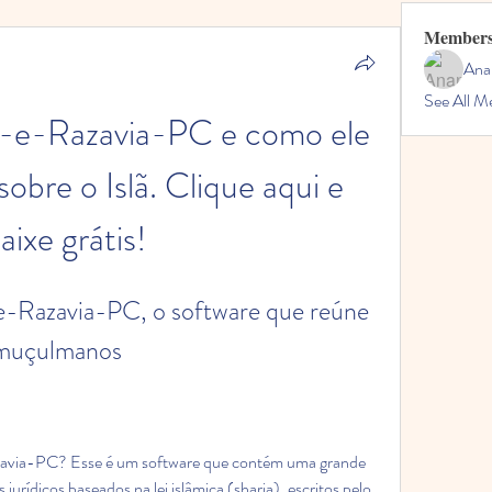
Member
Ana
See All M
-e-Razavia-PC e como ele 
obre o Islã. Clique aqui e 
aixe grátis!
-Razavia-PC, o software que reúne 
s muçulmanos
zavia-PC? Esse é um software que contém uma grande 
jurídicos baseados na lei islâmica (sharia), escritos pelo 