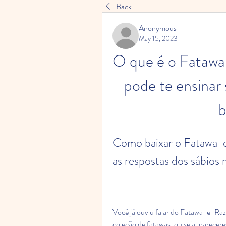
Back
Anonymous
May 15, 2023
O que é o Fatawa
pode te ensinar s
b
Como baixar o Fatawa-e
as respostas dos sábio
Você já ouviu falar do Fatawa-e-Ra
coleção de fatawas, ou seja, pareceres 