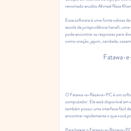
renomado erudito Ahmed Raza Khan 
Esse software é uma fonte valiosa 
escola de jurisprudência hanafi, uma 
pode encontrar as respostas para diver
como oração, jejum, caridade, casame
Fatawa-e
O Fatawa-e-Razavia-PC é um software
computador. Ele está disponível em vá
também possui uma interface fácil d
encontrar rapidamente o que você pr
Para baixar o Fatawa-e-Razavia-PC, 