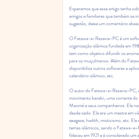
Esperamos que esse artigo tenha sido
amigos e familiares que também se int
sugestão, deixe um comentário abaix
O Fatawa-e-Razavia-PC é um softwar
organização islâmica fundada em 19
tem como objetivo difundir os ensinam
para os muçulmanos. Além do Fata
disponibiliza outros softwares e aplic
calendário islâmico, etc. 
O autor do Fatawa-e-Razavia-PC, A
movimento barelvi, uma corrente do s
Maomé e seus companheiros. Ele nasc
desde cedo. Ele era um mestre em vári
exegese, hadith, misticismo, etc. Ele 
temas islâmicos, sendo o Fatawa-e-R
faleceu em 1921 e é considerado um s