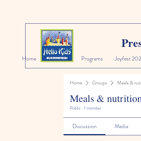
Pre
Home
About Us
Programs
Joyfest 20
Home
Groups
Meals & nutr
Meals & nutritio
Public
·
1 member
Discussion
Media