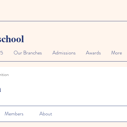
school
25
Our Branches
Admissions
Awards
More
ition
n
Members
About