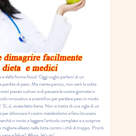
 e della forma fisica! Oggi voglio parlarvi di un 
a perdita di peso. Ma niente panico, non sarò la solita 
vostri piaceri culinari e di passare le vostre giornate in 
todo innovativo e scientifico per perdere peso in modo 
 Sì, sì, avete letto bene. Non si tratta di una sigla di un 
e per sbloccare il vostro metabolismo e farvi bruciare 
rché vi invito a leggere l'articolo completo e a scoprire 
igliore alleato nella lotta contro i chili di troppo. Pronti 
 sana e felice? Allora, let's go!