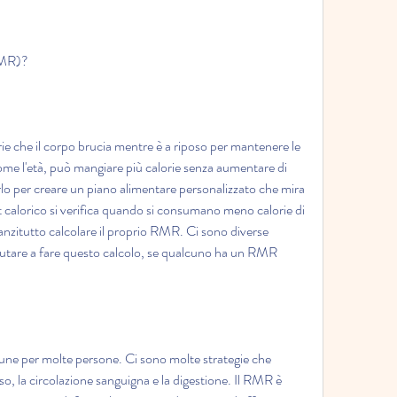
(RMR)?
ie che il corpo brucia mentre è a riposo per mantenere le 
come l'età, può mangiare più calorie senza aumentare di 
arlo per creare un piano alimentare personalizzato che mira 
it calorico si verifica quando si consumano meno calorie di 
anzitutto calcolare il proprio RMR. Ci sono diverse 
tare a fare questo calcolo, se qualcuno ha un RMR 
une per molte persone. Ci sono molte strategie che 
so, la circolazione sanguigna e la digestione. Il RMR è 