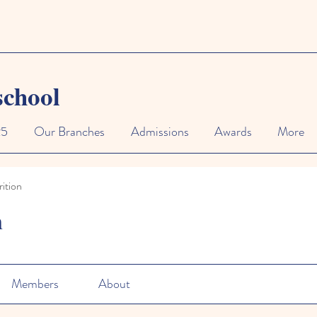
school
25
Our Branches
Admissions
Awards
More
ition
n
Members
About