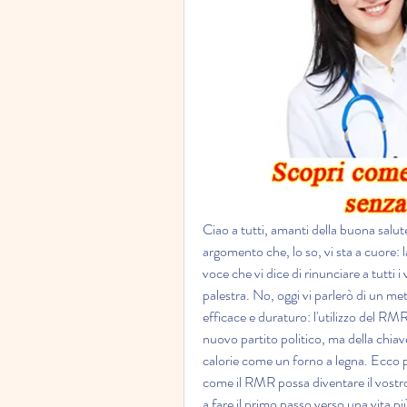
Ciao a tutti, amanti della buona salute
argomento che, lo so, vi sta a cuore: l
voce che vi dice di rinunciare a tutti i 
palestra. No, oggi vi parlerò di un me
efficace e duraturo: l'utilizzo del RMR.
nuovo partito politico, ma della chiav
calorie come un forno a legna. Ecco pe
come il RMR possa diventare il vostro m
a fare il primo passo verso una vita più