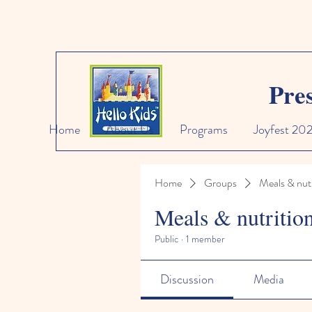
Pre
Home
About Us
Programs
Joyfest 20
Home
Groups
Meals & nutr
Meals & nutritio
Public
·
1 member
Discussion
Media