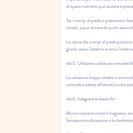
di questi nutrienti può aiutare a preve
Se i crampi al piede si presentano fr
rimedi, e può durare da pochi secondi 
Le cause dei crampi al piede possono e
girarlo verso l'esterno e verso l'interno
<b>5. Utilizzare calzature comode</
Le calzature troppo strette o scomode
comode e adatte all'attività svolta aiut
<b>6. Integrare la dieta</b>
Alcuni nutrienti come il magnesio, anc
l'eccessiva sudorazione o la disidrata