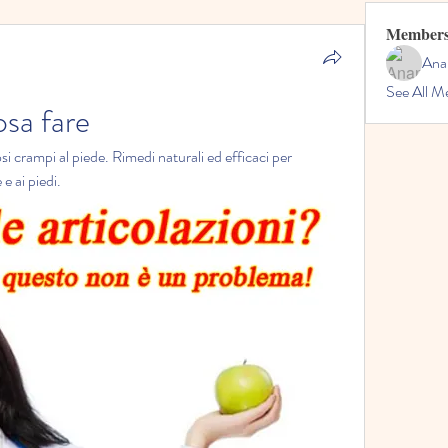
Member
Ana
See All M
osa fare
osi crampi al piede. Rimedi naturali ed efficaci per 
e ai piedi.