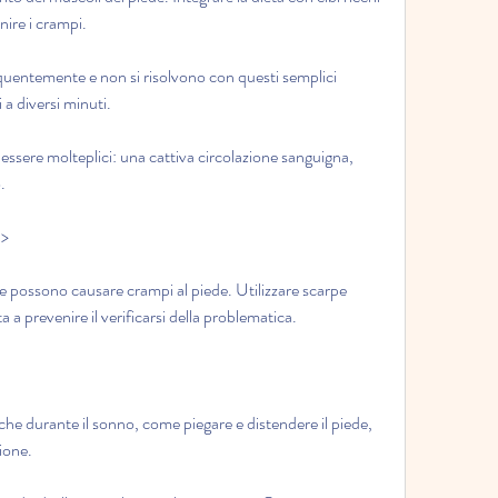
nire i crampi.
equentemente e non si risolvono con questi semplici 
a diversi minuti.
ssere molteplici: una cattiva circolazione sanguigna, 
.
b>
 possono causare crampi al piede. Utilizzare scarpe 
a a prevenire il verificarsi della problematica.
he durante il sonno, come piegare e distendere il piede, 
zione.