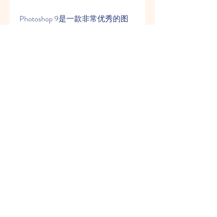
Photoshop 9是一款非常优秀的图
像处理软件它有以下几个主要特点
拥有强大而灵活的图层系统可
以对图片进行各种组合和调整
支持多种图像格式包括
JPGPNGGIFPSDRAW等
支持多种滤镜和效果可以对图
片进行美化和修饰
支持多种工具和画笔可以对图
片进行绘制和编辑