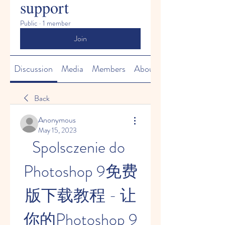
support
Public
·
1 member
Join
Discussion
Media
Members
About
Back
Anonymous
May 15, 2023
Spolsczenie do 
Photoshop 9免费
版下载教程 - 让
你的Photoshop 9