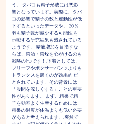
う。 タバコも精子形成には悪影
響となっています。実際に、タバ
コの影響で精子の数と運動性が低
下するといったデータや、 20％
弱も精子数が減少する可能性 を
示唆する研究結果も残されている
ようです。 精液増加を目指すな
らば、禁酒・禁煙を心がけるのも
戦略の1つです！.下着としては、
ブリーフやボクサーパンツよりも 
トランクスを履くのが効果的 だ
とされています。その背景には
「股間を涼しくする」ことの重要
性があります。 まず、精巣で精
子を効率よく生産するためには、
精巣の温度が体温よりも低い必要
があると考えられます。.突然で
すが、上記が何のイラストだかわ