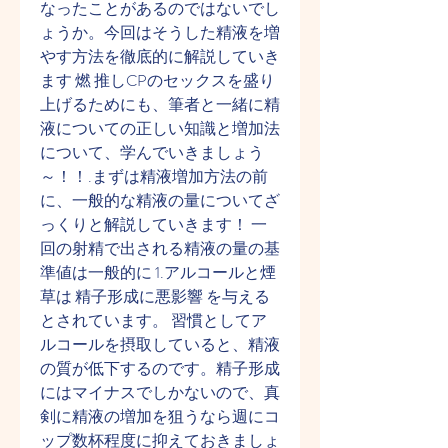
なったことがあるのではないでし
ょうか。今回はそうした精液を増
やす方法を徹底的に解説していき
ます 燃 推しCPのセックスを盛り
上げるためにも、筆者と一緒に精
液についての正しい知識と増加法
について、学んでいきましょう
～！！.まずは精液増加方法の前
に、一般的な精液の量についてざ
っくりと解説していきます！ 一
回の射精で出される精液の量の基
準値は一般的に 1.アルコールと煙
草は 精子形成に悪影響 を与える
とされています。 習慣としてア
ルコールを摂取していると、精液
の質が低下するのです。精子形成
にはマイナスでしかないので、真
剣に精液の増加を狙うなら週にコ
ップ数杯程度に抑えておきましょ