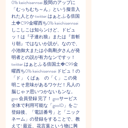
01b keiichisennsei 股間のアップに
「むっちむち～ん」という擬音入
れた人とか twitter.はぁとふる倍国
土🍓C99金曜西ち01b keiichisennsei 
しこしこは知らンけど、ドピュ
ッ！は『子連れ狼』または『首斬
り朝』ではないか説が。なので、
小池御大または小島剛夕さんが発
明者との説が有力なンですッ！ 
twitter.はぁとふる倍国土🍓C99金
曜西ち01b keiichisennsei ドピュ！の
「ド」 くぱぁ　の「く」 この発
明こそ意味があるワケだ！凡人の
脳じゃァ思いつかないもンな。  
goo 会員登録 完了！ gooサービス
全体で利用可能な「gooID」をご
登録後、「電話番号」と「ニック
ネーム」の登録をすることで、教
えて! 最近、花言葉という物に興