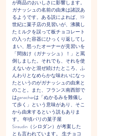
が商品のおいしさに影響します。 
ガナッシュの名前の由来は諸説あ
るようです。ある説によれば、19
世紀に菓子店の見習いが、沸騰し
たミルクを誤って板チョコレート
の入った容器にひっくり返してし
まい、怒ったオーナーが見習いを
「間抜け（ガナッシュ）！」と罵
倒しました。それでも、それを使
えないかと混ぜ続けたところ、ふ
んわりとなめらかな味わいになっ
たというのがガナッシュの由来と
のこと。また、フランス南西部で
はganacherは「ぬかるみを難儀し
て歩く」という意味があり、そこ
から由来するという説もありま
す。 年頃パリの菓子屋
Siraudin（シロダン）が考案した
とも言われています。.生チョコ