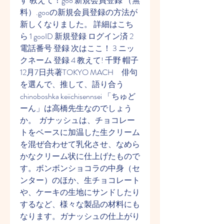
す 教えて！goo 新規会員登録 （無
料）.gooの新規会員登録の方法が
新しくなりました。 詳細はこち
ら 1 gooID 新規登録 ログイン済 2 
電話番号 登録 次はここ！ 3 ニッ
クネーム 登録 4 教えて! 千野 帽子
12月7日共著TOKYO MACH　俳句
を選んで、推して、語り合う 
chinoboshka keiichisennsei 「ちゅど
ーん」は高橋先生なのでしょう
か。  ガナッシュは、チョコレー
トをベースに加温した生クリーム
を混ぜ合わせて乳化させ、なめら
かなクリーム状に仕上げたもので
す。ボンボンショコラの中身（セ
ンター）のほか、生チョコレート
や、ケーキの生地にサンドしたり
するなど、様々な製品の材料にも
なります。ガナッシュの仕上がり