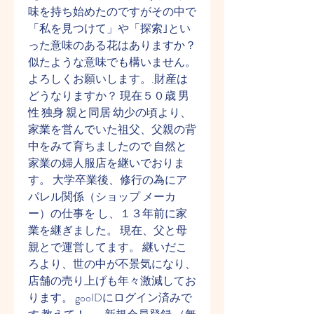
味を持ち始めたのですがその中で 
「私を見つけて」や「探索｣とい
った意味のある花はありますか？ 
似たような意味でも構いません。 
よろしくお願いします。.財産は
どうなりますか？ 現在５０歳 男
性 独身 親と同居 幼少の頃より、
家業を営んでいた祖父、父親の背
中をみて育ちましたので 自然と
家業の婦人服店を継いでおりま
す。 大学卒業後、修行の為にア
パレル関係（ショップ メーカ
ー）の仕事を し、１３年前に家
業を継ぎました。 現在、父と母
親とで運営してます。 継いだこ
ろより、世の中が不景気になり、
店舗の売り上げも年々激減してお
ります。 gooIDにログイン済みで