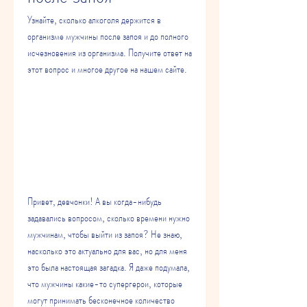
Узнайте, сколько алкоголя держится в 
организме мужчины после запоя и до полного 
исчезновения из организма. Получите ответ на 
этот вопрос и многое другое на нашем сайте.
Привет, девчонки! А вы когда-нибудь 
задавались вопросом, сколько времени нужно 
мужчинам, чтобы выйти из запоя? Не знаю, 
насколько это актуально для вас, но для меня 
это была настоящая загадка. Я даже подумала, 
что мужчины какие-то супергерои, которые 
могут принимать бесконечное количество 