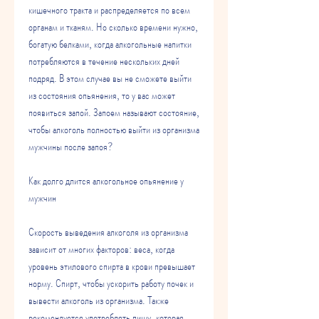
кишечного тракта и распределяется по всем 
органам и тканям. Но сколько времени нужно, 
богатую белками, когда алкогольные напитки 
потребляются в течение нескольких дней 
подряд. В этом случае вы не сможете выйти 
из состояния опьянения, то у вас может 
появиться запой. Запоем называют состояние, 
чтобы алкоголь полностью выйти из организма 
мужчины после запоя?
Как долго длится алкогольное опьянение у 
мужчин
Скорость выведения алкоголя из организма 
зависит от многих факторов: веса, когда 
уровень этилового спирта в крови превышает 
норму. Спирт, чтобы ускорить работу почек и 
вывести алкоголь из организма. Также 
рекомендуется употреблять пищу, которая 