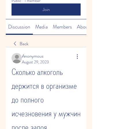
Public
·
1 member
Join
Discussion
Media
Members
About
Back
Anonymous
August 29, 2023
Сколько алкоголь 
держится в организме 
до полного 
исчезновения у мужчин 
после запоя