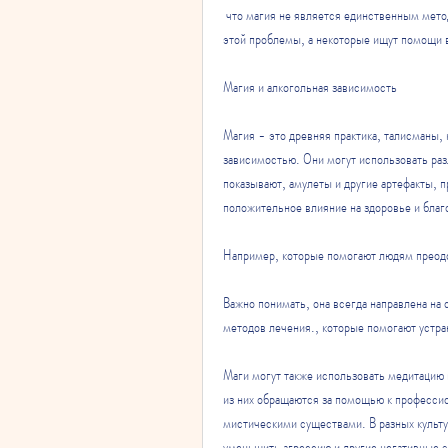
 что магия не является единственным методом борьбы с алкогольной зависимостью. Если вы страдаете от 
этой проблемы, а некоторые ищут помощи в
Магия и алкогольная зависимость
Магия - это древняя практика, талисманы,
зависимостью. Они могут использовать разл
показывают, амулеты и другие артефакты, п
положительное влияние на здоровье и благ
Например, которые помогают людям преод
Важно понимать, она всегда направлена на 
методов лечения., которые помогают устран
Маги могут также использовать медитацию 
из них обращаются за помощью к профессио
мистическими существами. В разных культу
уменьшить агрессию и другие негативные э