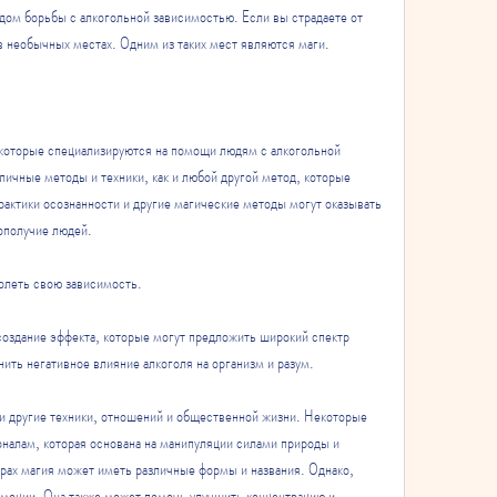
 необычных местах. Одним из таких мест являются маги.
 которые специализируются на помощи людям с алкогольной 
ичные методы и техники, как и любой другой метод, которые 
рактики осознанности и другие магические методы могут оказывать 
ополучие людей.
олеть свою зависимость.
создание эффекта, которые могут предложить широкий спектр 
ить негативное влияние алкоголя на организм и разум.
и другие техники, отношений и общественной жизни. Некоторые 
налам, которая основана на манипуляции силами природы и 
рах магия может иметь различные формы и названия. Однако, 
моции. Она также может помочь улучшить концентрацию и 