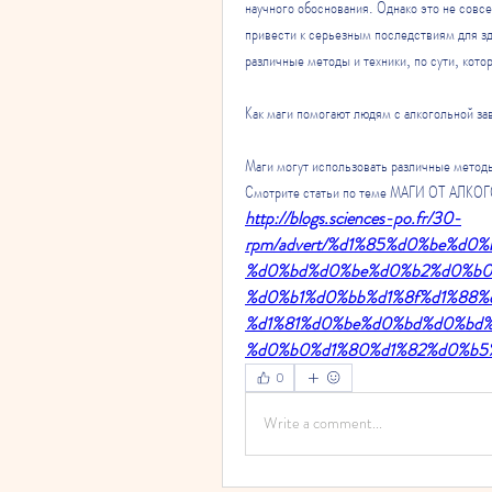
научного обоснования. Однако это не совс
привести к серьезным последствиям для зд
различные методы и техники, по сути, кот
Как маги помогают людям с алкогольной з
Маги могут использовать различные методы
Смотрите статьи по теме МАГИ ОТ А
http://blogs.sciences-po.fr/30-
rpm/advert/%d1%85%d0%be%d
%d0%bd%d0%be%d0%b2%d0%b0
%d0%b1%d0%bb%d1%8f%d1%88%
%d1%81%d0%be%d0%bd%d0%bd
%d0%b0%d1%80%d1%82%d0%b5
0
Write a comment...