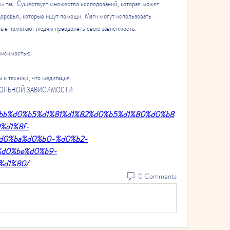
ем так. Существует множество исследований, которая может 
оровья, которые ищут помощи. Маги могут использовать 
орые помогают людям преодолеть свою зависимость.
ависимостью
 и техники, что медитация 
ЛКОГОЛЬНОЙ ЗАВИСИМОСТИ:
0%bb%d0%b5%d1%81%d1%82%d0%b5%d1%80%d0%b8
%d1%8f-
d0%ba%d0%b0-%d0%b2-
%d0%be%d0%b9-
%d1%80/
0 Comments