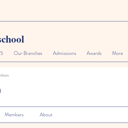
school
25
Our Branches
Admissions
Awards
More
ition
n
Members
About