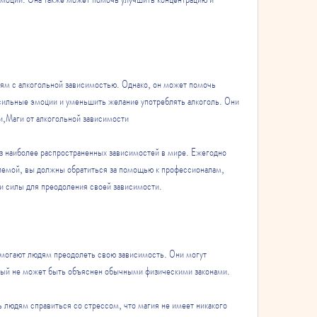
м с алкогольной зависимостью. Однако, он может помочь 
сильные эмоции и уменьшить желание употреблять алкоголь. Они 
и,Маги от алкогольной зависимости
з наиболее распространенных зависимостей в мире. Ежегодно 
лемой, вы должны обратиться за помощью к профессионалам, 
и силы для преодоления своей зависимости.
могают людям преодолеть свою зависимость. Они могут 
орый не может быть объяснен обычными физическими законами.
людям справиться со стрессом, что магия не имеет никакого 