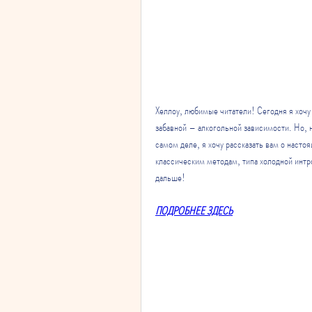
Хеллоу, любимые читатели! Сегодня я хочу 
забавной – алкогольной зависимости. Но, н
самом деле, я хочу рассказать вам о насто
классическим методам, типа холодной интро
дальше!
ПОДРОБНЕЕ ЗДЕСЬ