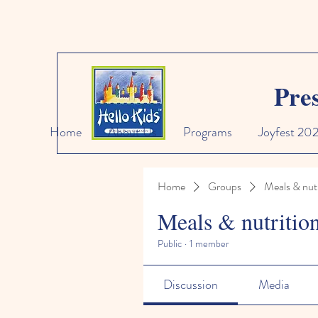
Pre
Home
About Us
Programs
Joyfest 20
Home
Groups
Meals & nutr
Meals & nutritio
Public
·
1 member
Discussion
Media