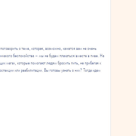
поговорить о теме, которая, возможно, кажется вам не очень 
икакого беспокойства – мы не будем плакаться вместе в пиве. На 
ящих магах, которые помогают людям бросить пить, не прибегая к 
спекции или реабилитации. Вы готовы узнать о них? Тогда идем 