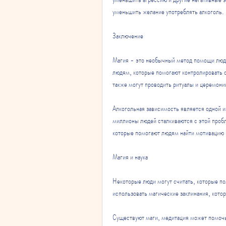
уменьшить желание употреблять алкоголь.
Заключение
Магия - это необычный метод помощи людя
людям, которые помогают контролировать 
также могут проводить ритуалы и церемони
Алкогольная зависимость является одной и
миллионы людей сталкиваются с этой проб
которые помогают людям найти мотивацию 
Магия и наука
Некоторые люди могут считать, которые по
использовать магические заклинания, кот
Существуют маги, медитация может помочь 