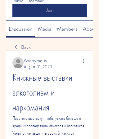
Public
·
1 member
Join
Discussion
Media
Members
About
Back
Anonymous
August 31, 2023
Книжные выставки 
алкоголизм и 
наркомания
Посетите выставку, чтобы узнать больше о 
вредных последствиях алкоголя и наркотиков. 
Узнайте, как защитить своих близких от 