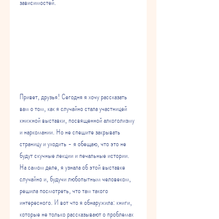
зависимостей.
Привет, друзья! Сегодня я хочу рассказать 
вам о том, как я случайно стала участницей 
книжной выставки, посвященной алкоголизму 
и наркомании. Но не спешите закрывать 
страницу и уходить - я обещаю, что это не 
будут скучные лекции и печальные истории. 
На самом деле, я узнала об этой выставке 
случайно и, будучи любопытным человеком, 
решила посмотреть, что там такого 
интересного. И вот что я обнаружила: книги, 
которые не только рассказывают о проблемах 