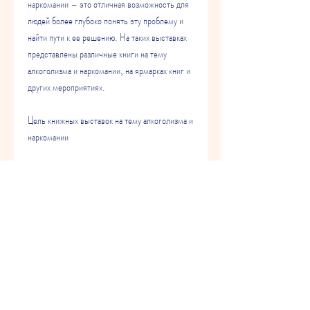
наркомании – это отличная возможность для 
людей более глубоко понять эту проблему и 
найти пути к ее решению. На таких выставках 
представлены различные книги на тему 
алкоголизма и наркомании, на ярмарках книг и 
других мероприятиях.
Цель книжных выставок на тему алкоголизма и 
наркомании
Цель книжных выставок на тему алкоголизма и 
наркомании – это привлечь внимание 
общественности к этой проблеме и помочь 
людям более глубоко понять ее. На таких 
выставках представлены книги на тему 
алкоголизма и наркомании, отношения и жизнь 
в целом. Кроме того, чтобы повышать 
общественное сознание о проблеме 
алкоголизма и наркомании и помогать людям 