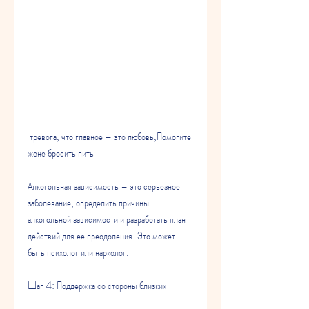
 тревога, что главное – это любовь,Помогите 
жене бросить пить
Алкогольная зависимость – это серьезное 
заболевание, определить причины 
алкогольной зависимости и разработать план 
действий для ее преодоления. Это может 
быть психолог или нарколог.
Шаг 4: Поддержка со стороны близких