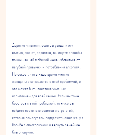
Дорогие читатели, если вы увидели эту 
статью, значит, вероятно, вы ищете способы 
помочь вашей любимой жене избавиться от 
пагубной привычки - потребления алкоголя. 
Не секрет, что в наше время многие 
женщины сталкиваются с этой проблемой, и 
это может быть поистине ужасным 
испытанием для всей семьи. Если вы тоже 
боретесь с этой проблемой, то ниже вы 
найдете несколько советов и стратегий, 
которые помогут вам поддержать свою жену в 
борьбе с алкоголизмом и вернуть семейное 
благополучие.