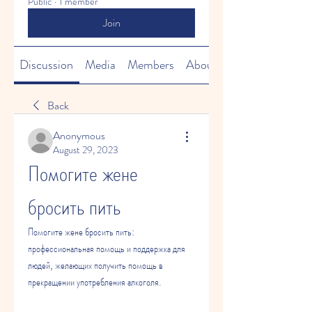
Public
·
1 member
Join
Discussion
Media
Members
About
Back
Anonymous
August 29, 2023
Помогите жене 
бросить пить
Помогите жене бросить пить: 
профессиональная помощь и поддержка для 
людей, желающих получить помощь в 
прекращении употребления алкоголя.