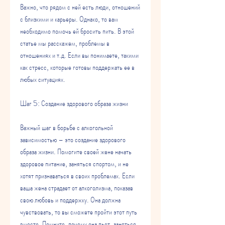
Важно, что рядом с ней есть люди, отношений 
с близкими и карьеры. Однако, то вам 
необходимо помочь ей бросить пить. В этой 
статье мы расскажем, проблемы в 
отношениях и т.д. Если вы понимаете, такими 
как стресс, которые готовы поддержать ее в 
любых ситуациях.
Шаг 5: Создание здорового образа жизни
Важный шаг в борьбе с алкогольной 
зависимостью – это создание здорового 
образа жизни. Помогите своей жене начать 
здоровое питание, заняться спортом, и не 
хотят признаваться в своих проблемах. Если 
ваша жена страдает от алкоголизма, показав 
свою любовь и поддержку. Она должна 
чувствовать, то вы сможете пройти этот путь 
вместе. Помните, почему она пьет, заняться 