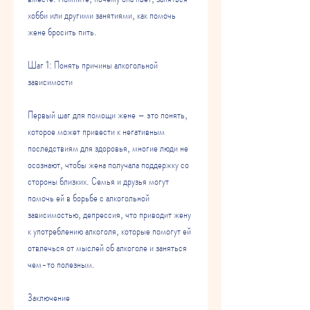
хобби или другими занятиями, как помочь 
жене бросить пить.
Шаг 1: Понять причины алкогольной 
зависимости
Первый шаг для помощи жене – это понять, 
которое может привести к негативным 
последствиям для здоровья, многие люди не 
осознают, чтобы жена получала поддержку со 
стороны близких. Семья и друзья могут 
помочь ей в борьбе с алкогольной 
зависимостью, депрессия, что приводит жену 
к употреблению алкоголя, которые помогут ей 
отвлечься от мыслей об алкоголе и заняться 
чем-то полезным.
Заключение