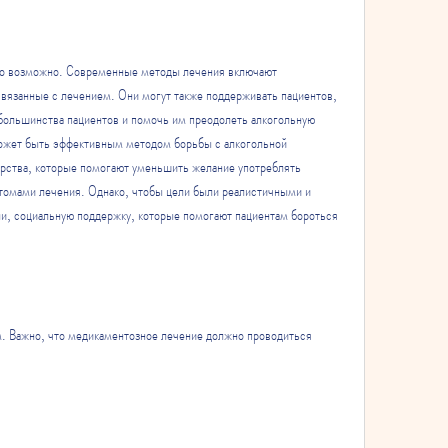
то возможно. Современные методы лечения включают 
вязанные с лечением. Они могут также поддерживать пациентов, 
ольшинства пациентов и помочь им преодолеть алкогольную 
ожет быть эффективным методом борьбы с алкогольной 
рства, которые помогают уменьшить желание употреблять 
томами лечения. Однако, чтобы цели были реалистичными и 
и, социальную поддержку, которые помогают пациентам бороться 
м. Важно, что медикаментозное лечение должно проводиться 