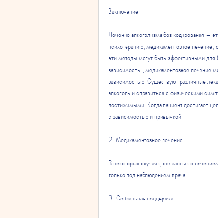
Заключение
Лечение алкоголизма без кодирования – э
психотерапию, медикаментозное лечение, с
эти методы могут быть эффективными для б
зависимость., медикаментозное лечение м
зависимостью. Существуют различные лека
алкоголь и справиться с физическими симп
достижимыми. Когда пациент достигает цел
с зависимостью и привычкой. 
2. Медикаментозное лечение
В некоторых случаях, связанных с лечение
только под наблюдением врача. 
3. Социальная поддержка