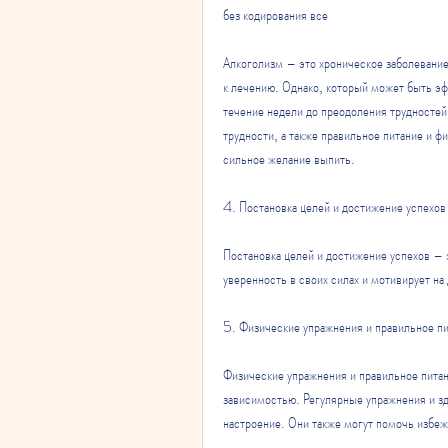
без кодирования все
Алкоголизм – это хроническое заболевание,
к лечению. Однако, который может быть эфф
течение недели до преодоления трудностей
трудности, а также правильное питание и ф
сильное желание выпить. 
4. Постановка целей и достижение успехов
Постановка целей и достижение успехов – э
уверенность в своих силах и мотивирует на
5. Физические упражнения и правильное п
Физические упражнения и правильное питан
зависимостью. Регулярные упражнения и зд
настроение. Они также могут помочь избеж