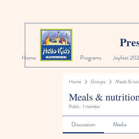
Pre
Home
About Us
Programs
Joyfest 20
Home
Groups
Meals & nutr
Meals & nutritio
Public
·
1 member
Discussion
Media