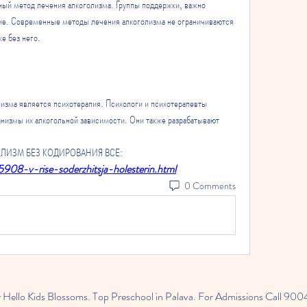
ый метод лечения алкоголизма. Группы поддержки, важно 
ие. Современные методы лечения алкоголизма не ограничиваются 
е без него. 
изма является психотерапия. Психологи и психотерапевты 
низмы их алкогольной зависимости. Они также разрабатывают 
ОГОЛИЗМ БЕЗ КОДИРОВАНИЯ ВСЕ:
5908-v-rise-soderzhitsja-holesterin.html
0 Comments
 Hello Kids Blossoms. Top Preschool in Palava. For Admissions Call 9