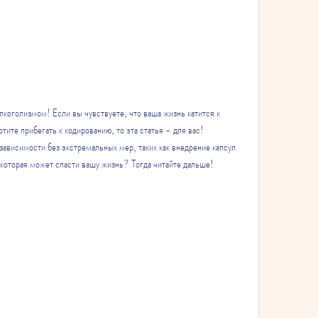
лкоголизмом! Если вы чувствуете, что ваша жизнь катится к 
тите прибегать к кодированию, то эта статья - для вас! 
зависимости без экстремальных мер, таких как внедрение капсул 
 которая может спасти вашу жизнь? Тогда читайте дальше!