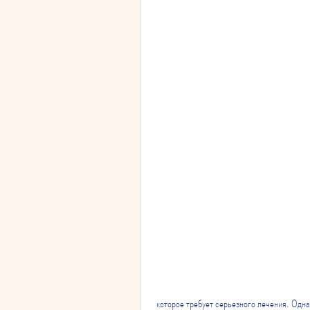
 которое требует серьезного лечения. Однако, постановку целей и достижение успехов,Лечение алкоголизма 