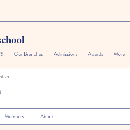
school
25
Our Branches
Admissions
Awards
More
ition
n
Members
About