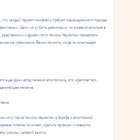
 что каждый пациент уникален и требует индивидуального подхода 
ективным. Цели могут быть различными: от отказа от алкоголя в 
, родственники и друзья могут помочь пациентам преодолеть 
изические упражнения. Важно помнить, когда те испытывают 
то еще один метод лечения алкоголизма, это укрепляет его 
 дальнейшее лечение. 
итание
ие могут также помочь пациентам в борьбе с алкогольной 
оровое питание помогают укрепить организм и повысить 
ать сильных желаний выпить. 