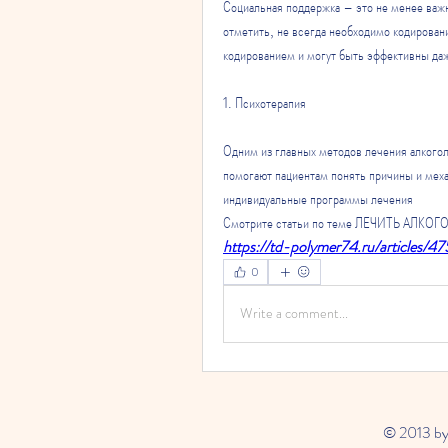
Социальная поддержка – это не менее важн
отметить, не всегда необходимо кодирован
кодированием и могут быть эффективны даж
1. Психотерапия
Одним из главных методов лечения алкогол
помогают пациентам понять причины и меха
индивидуальные программы лечения 
Смотрите статьи по теме ЛЕЧИТЬ АЛК
https://td-polymer74.ru/articles/47
0
Write a comment...
© 2013 by